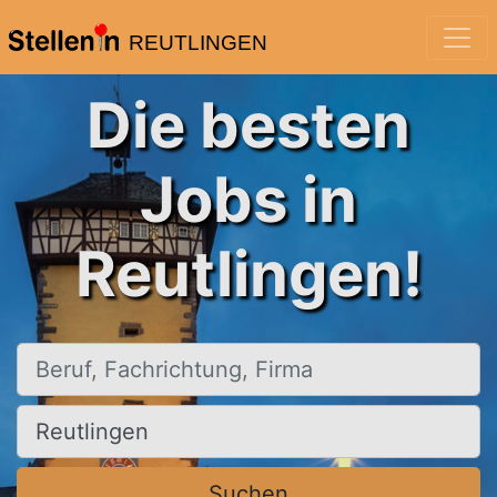
REUTLINGEN
Die besten
Jobs in
Reutlingen!
Beruf, Fachrichtung, Firma
Ort, Stadt
Suchen