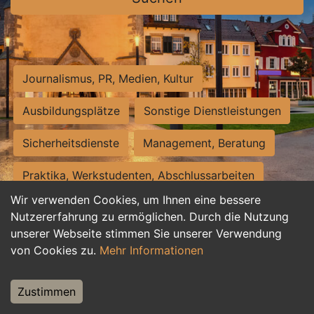
Journalismus, PR, Medien, Kultur
Ausbildungsplätze
Sonstige Dienstleistungen
Sicherheitsdienste
Management, Beratung
Praktika, Werkstudenten, Abschlussarbeiten
Wir verwenden Cookies, um Ihnen eine bessere
Personalwesen
Assistenz, Sekretariat
Nutzererfahrung zu ermöglichen. Durch die Nutzung
unserer Webseite stimmen Sie unserer Verwendung
Hilfskräfte, Aushilfs- und Nebenjobs
von Cookies zu.
Mehr Informationen
Einkauf, Logistik, Materialwirtschaft
Zustimmen
Weiterbildung, Studium, duale Ausbildung