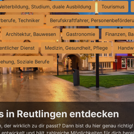
eiterbildung, Studium, duale Ausbildung
Tourismus
rberufe, Techniker
Berufskraftfahrer, Personenbeförder
Architektur, Bauwesen
Gastronomie
Finanzen, Ba
entlicher Dienst
Medizin, Gesundheit, Pflege
Handwe
iehung, Soziale Berufe
s in Reutlingen entdecken
 der wirklich zu dir passt? Dann bist du hier genau richtig!
ntwickelt und hält zahlreiche Möglichkeiten für dich bereit