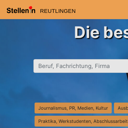
REUTLINGEN
Die be
Beruf, Fachrichtung, Firma
Journalismus, PR, Medien, Kultur
Ausb
Praktika, Werkstudenten, Abschlussarbei