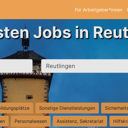
Für Arbeitgeber*innen
sten Jobs in Reut
Ort, Stadt
ildungsplätze
Sonstige Dienstleistungen
Sicherheit
ten
Personalwesen
Assistenz, Sekretariat
Hilfsk