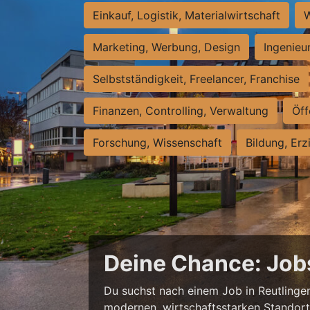
Einkauf, Logistik, Materialwirtschaft
W
Marketing, Werbung, Design
Ingenieu
Selbstständigkeit, Freelancer, Franchise
Finanzen, Controlling, Verwaltung
Öff
Forschung, Wissenschaft
Bildung, Erz
Deine Chance: Job
Du suchst nach einem Job in Reutlingen,
modernen, wirtschaftsstarken Standort e