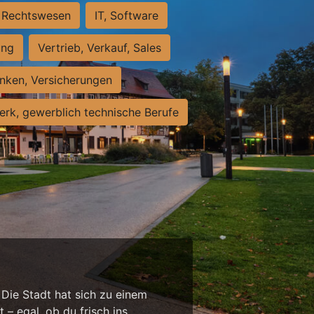
Rechtswesen
IT, Software
ung
Vertrieb, Verkauf, Sales
nken, Versicherungen
rk, gewerblich technische Berufe
 Die Stadt hat sich zu einem
 – egal, ob du frisch ins