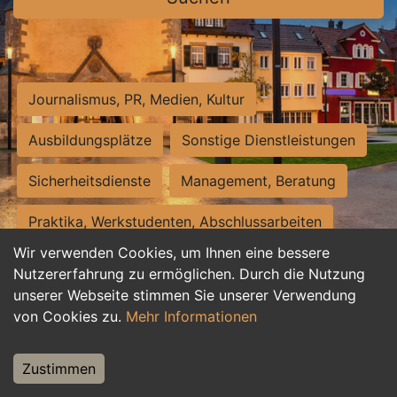
Journalismus, PR, Medien, Kultur
Ausbildungsplätze
Sonstige Dienstleistungen
Sicherheitsdienste
Management, Beratung
Praktika, Werkstudenten, Abschlussarbeiten
Wir verwenden Cookies, um Ihnen eine bessere
Personalwesen
Assistenz, Sekretariat
Nutzererfahrung zu ermöglichen. Durch die Nutzung
unserer Webseite stimmen Sie unserer Verwendung
Hilfskräfte, Aushilfs- und Nebenjobs
von Cookies zu.
Mehr Informationen
Einkauf, Logistik, Materialwirtschaft
Zustimmen
Weiterbildung, Studium, duale Ausbildung