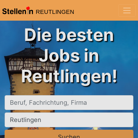
REUTLINGEN
Die besten
Jobs in
Reutlingen!
Beruf, Fachrichtung, Firma
Ort, Stadt
Suchen