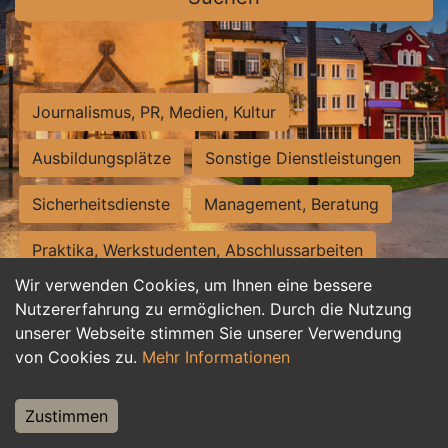
Journalismus, PR, Medien, Kultur
Ausbildungsplätze
Sonstige Dienstleistungen
Sicherheitsdienste
Management, Beratung
Praktika, Werkstudenten, Abschlussarbeiten
Wir verwenden Cookies, um Ihnen eine bessere
Personalwesen
Assistenz, Sekretariat
Nutzererfahrung zu ermöglichen. Durch die Nutzung
unserer Webseite stimmen Sie unserer Verwendung
Hilfskräfte, Aushilfs- und Nebenjobs
von Cookies zu.
Mehr Informationen
Einkauf, Logistik, Materialwirtschaft
Zustimmen
Weiterbildung, Studium, duale Ausbildung