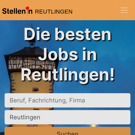
REUTLINGEN
Die besten
Jobs in
Reutlingen!
Beruf, Fachrichtung, Firma
Ort, Stadt
Suchen