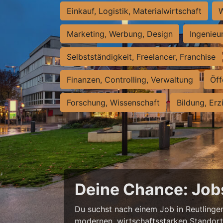
Einkauf, Logistik, Materialwirtschaft
W
Marketing, Werbung, Design
Ingenieu
Selbstständigkeit, Freelancer, Franchise
Finanzen, Controlling, Verwaltung
Öff
Forschung, Wissenschaft
Bildung, Erz
Deine Chance: Job
Du suchst nach einem Job in Reutlingen,
modernen, wirtschaftsstarken Standort e