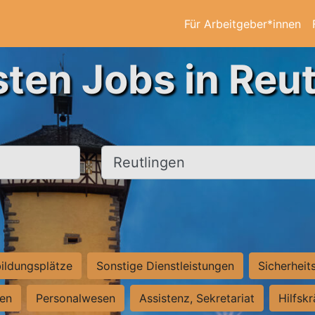
Für Arbeitgeber*innen
sten Jobs in Reut
Ort, Stadt
ildungsplätze
Sonstige Dienstleistungen
Sicherheit
ten
Personalwesen
Assistenz, Sekretariat
Hilfsk