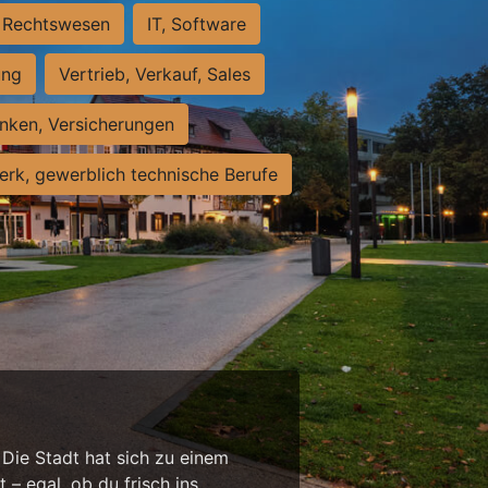
Rechtswesen
IT, Software
ung
Vertrieb, Verkauf, Sales
nken, Versicherungen
rk, gewerblich technische Berufe
 Die Stadt hat sich zu einem
 – egal, ob du frisch ins