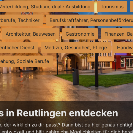
eiterbildung, Studium, duale Ausbildung
Tourismus
rberufe, Techniker
Berufskraftfahrer, Personenbeförder
Architektur, Bauwesen
Gastronomie
Finanzen, Ba
entlicher Dienst
Medizin, Gesundheit, Pflege
Handwe
iehung, Soziale Berufe
s in Reutlingen entdecken
 der wirklich zu dir passt? Dann bist du hier genau richtig!
ntwickelt und hält zahlreiche Möglichkeiten für dich bereit