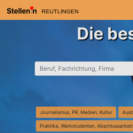
REUTLINGEN
Die be
Beruf, Fachrichtung, Firma
Journalismus, PR, Medien, Kultur
Ausb
Praktika, Werkstudenten, Abschlussarbei