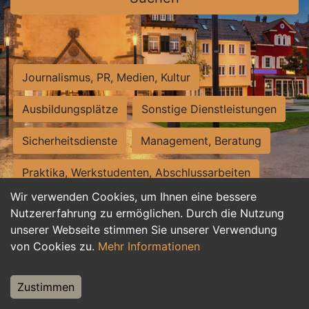
Journalismus, PR, Medien, Kultur
Ausbildungsplätze
Sonstige Dienstleistungen
Sicherheitsdienste
Management, Beratung
Praktika, Werkstudenten, Abschlussarbeiten
Wir verwenden Cookies, um Ihnen eine bessere
Personalwesen
Assistenz, Sekretariat
Nutzererfahrung zu ermöglichen. Durch die Nutzung
unserer Webseite stimmen Sie unserer Verwendung
Hilfskräfte, Aushilfs- und Nebenjobs
von Cookies zu.
Mehr Informationen
Einkauf, Logistik, Materialwirtschaft
Zustimmen
Weiterbildung, Studium, duale Ausbildung