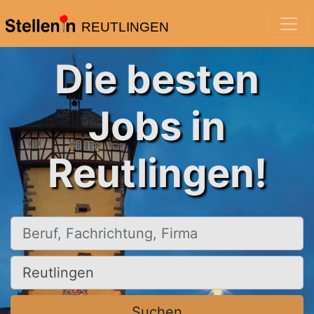
REUTLINGEN
Die besten
Jobs in
Reutlingen!
Beruf, Fachrichtung, Firma
Ort, Stadt
Suchen