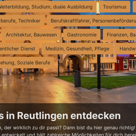
eiterbildung, Studium, duale Ausbildung
Tourismus
rberufe, Techniker
Berufskraftfahrer, Personenbeförder
Architektur, Bauwesen
Gastronomie
Finanzen, Ba
entlicher Dienst
Medizin, Gesundheit, Pflege
Handwe
iehung, Soziale Berufe
s in Reutlingen entdecken
 der wirklich zu dir passt? Dann bist du hier genau richtig!
ntwickelt und hält zahlreiche Möglichkeiten für dich bereit