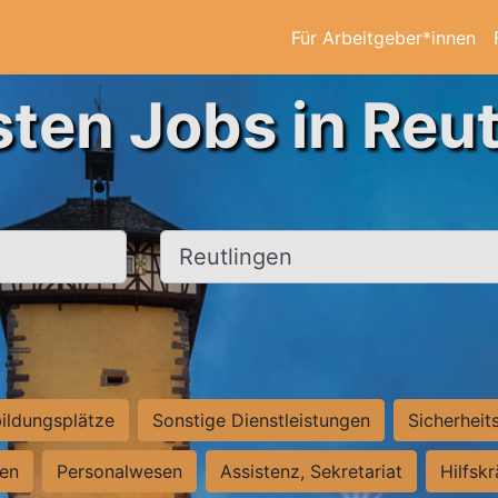
Für Arbeitgeber*innen
sten Jobs in Reut
Ort, Stadt
ildungsplätze
Sonstige Dienstleistungen
Sicherheit
ten
Personalwesen
Assistenz, Sekretariat
Hilfsk