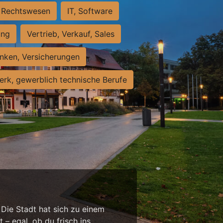
Rechtswesen
IT, Software
ung
Vertrieb, Verkauf, Sales
nken, Versicherungen
rk, gewerblich technische Berufe
 Die Stadt hat sich zu einem
 – egal, ob du frisch ins