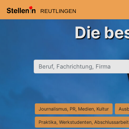
REUTLINGEN
Die be
Beruf, Fachrichtung, Firma
Journalismus, PR, Medien, Kultur
Ausb
Praktika, Werkstudenten, Abschlussarbei