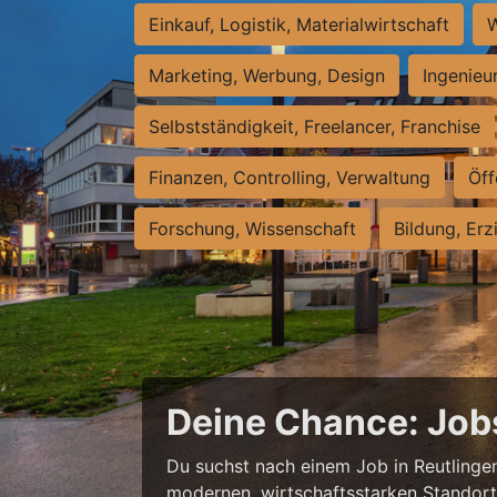
Einkauf, Logistik, Materialwirtschaft
W
Marketing, Werbung, Design
Ingenieu
Selbstständigkeit, Freelancer, Franchise
Finanzen, Controlling, Verwaltung
Öff
Forschung, Wissenschaft
Bildung, Erz
Deine Chance: Job
Du suchst nach einem Job in Reutlingen,
modernen, wirtschaftsstarken Standort e