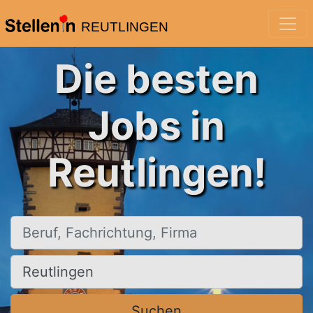
REUTLINGEN
Die besten
Jobs in
Reutlingen!
Beruf, Fachrichtung, Firma
Ort, Stadt
Suchen