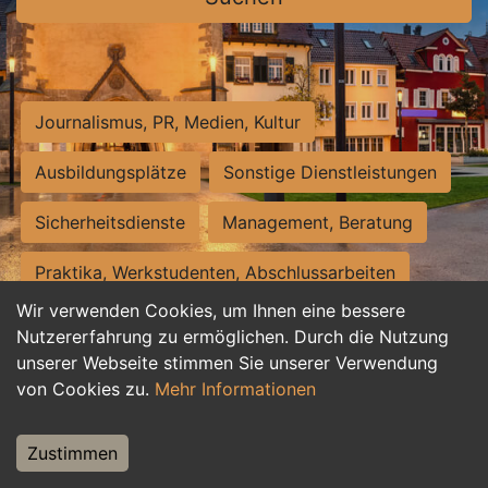
Journalismus, PR, Medien, Kultur
Ausbildungsplätze
Sonstige Dienstleistungen
Sicherheitsdienste
Management, Beratung
Praktika, Werkstudenten, Abschlussarbeiten
Wir verwenden Cookies, um Ihnen eine bessere
Personalwesen
Assistenz, Sekretariat
Nutzererfahrung zu ermöglichen. Durch die Nutzung
unserer Webseite stimmen Sie unserer Verwendung
Hilfskräfte, Aushilfs- und Nebenjobs
von Cookies zu.
Mehr Informationen
Einkauf, Logistik, Materialwirtschaft
Zustimmen
Weiterbildung, Studium, duale Ausbildung