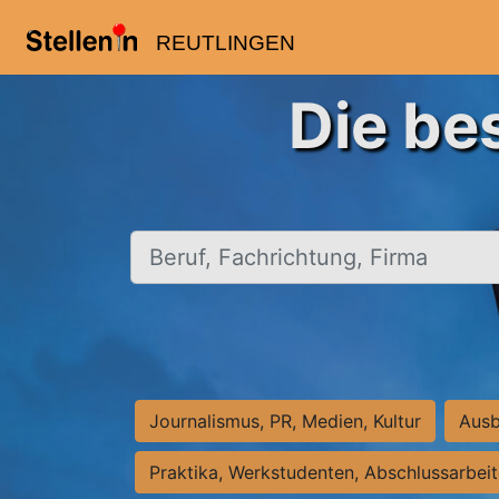
REUTLINGEN
Die be
Beruf, Fachrichtung, Firma
Journalismus, PR, Medien, Kultur
Ausb
Praktika, Werkstudenten, Abschlussarbei