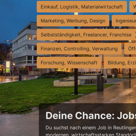
Einkauf, Logistik, Materialwirtschaft
W
Marketing, Werbung, Design
Ingenieu
Selbstständigkeit, Freelancer, Franchise
Finanzen, Controlling, Verwaltung
Öff
Forschung, Wissenschaft
Bildung, Erz
Deine Chance: Job
Du suchst nach einem Job in Reutlingen,
modernen, wirtschaftsstarken Standort e