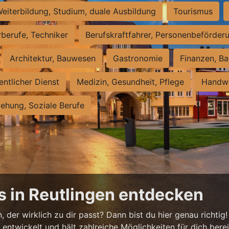
eiterbildung, Studium, duale Ausbildung
Tourismus
rberufe, Techniker
Berufskraftfahrer, Personenbeförder
Architektur, Bauwesen
Gastronomie
Finanzen, Ba
entlicher Dienst
Medizin, Gesundheit, Pflege
Handwe
iehung, Soziale Berufe
s in Reutlingen entdecken
 der wirklich zu dir passt? Dann bist du hier genau richtig!
ntwickelt und hält zahlreiche Möglichkeiten für dich bereit