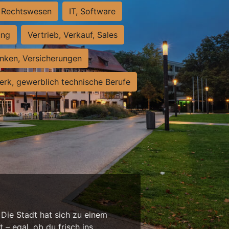
Rechtswesen
IT, Software
ung
Vertrieb, Verkauf, Sales
nken, Versicherungen
rk, gewerblich technische Berufe
 Die Stadt hat sich zu einem
 – egal, ob du frisch ins