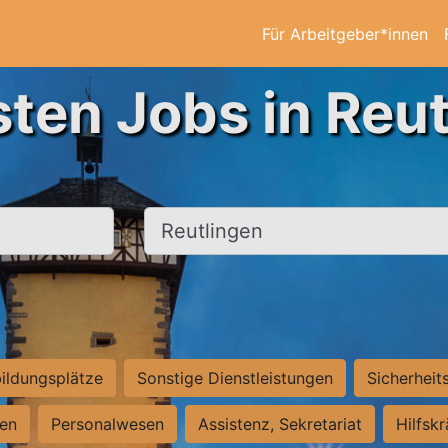
Für Arbeitgeber*innen
sten Jobs in Reut
Ort, Stadt
ildungsplätze
Sonstige Dienstleistungen
Sicherheit
ten
Personalwesen
Assistenz, Sekretariat
Hilfsk