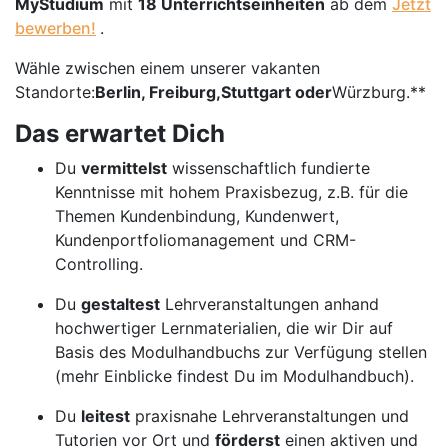
MyStudium
mit
18 Unterrichtseinheiten
ab dem
Jetzt
bewerben!
.
Wähle zwischen einem unserer vakanten
Standorte:
Berlin, Freiburg,
Stuttgart
oder
Würzburg.**
Das erwartet Dich
Du
vermittelst
wissenschaftlich fundierte
Kenntnisse mit hohem Praxisbezug, z.B. für die
Themen Kundenbindung, Kundenwert,
Kundenportfoliomanagement und CRM-
Controlling.
Du
gestaltest
Lehrveranstaltungen anhand
hochwertiger Lernmaterialien, die wir Dir auf
Basis des Modulhandbuchs zur Verfügung stellen
(mehr Einblicke findest Du im Modulhandbuch).
Du
leitest
praxisnahe Lehrveranstaltungen und
Tutorien vor Ort und
förderst
einen aktiven und