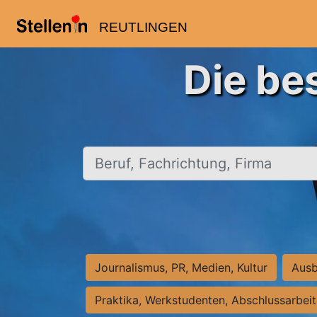
REUTLINGEN
Die be
Beruf, Fachrichtung, Firma
Journalismus, PR, Medien, Kultur
Ausb
Praktika, Werkstudenten, Abschlussarbei