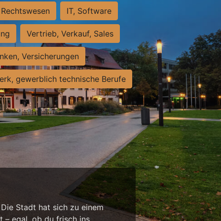
Rechtswesen
IT, Software
ung
Vertrieb, Verkauf, Sales
nken, Versicherungen
rk, gewerblich technische Berufe
 Die Stadt hat sich zu einem
 – egal, ob du frisch ins