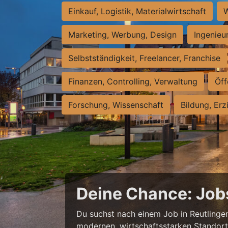
Einkauf, Logistik, Materialwirtschaft
W
Marketing, Werbung, Design
Ingenieu
Selbstständigkeit, Freelancer, Franchise
Finanzen, Controlling, Verwaltung
Öff
Forschung, Wissenschaft
Bildung, Erz
Deine Chance: Job
Du suchst nach einem Job in Reutlingen,
modernen, wirtschaftsstarken Standort e