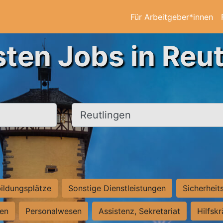
Für Arbeitgeber*innen
sten Jobs in Reut
Ort, Stadt
ildungsplätze
Sonstige Dienstleistungen
Sicherheit
ten
Personalwesen
Assistenz, Sekretariat
Hilfsk