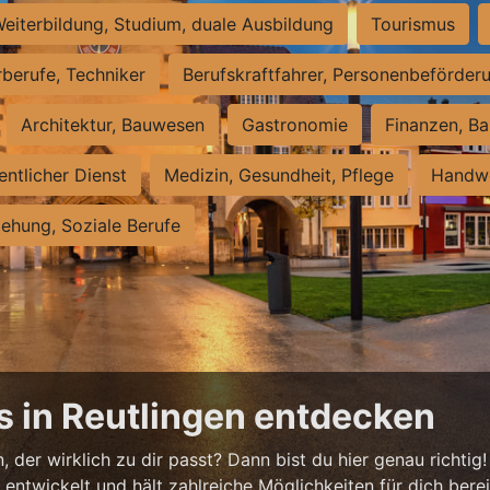
eiterbildung, Studium, duale Ausbildung
Tourismus
rberufe, Techniker
Berufskraftfahrer, Personenbeförder
Architektur, Bauwesen
Gastronomie
Finanzen, Ba
entlicher Dienst
Medizin, Gesundheit, Pflege
Handwe
iehung, Soziale Berufe
s in Reutlingen entdecken
 der wirklich zu dir passt? Dann bist du hier genau richtig!
ntwickelt und hält zahlreiche Möglichkeiten für dich bereit