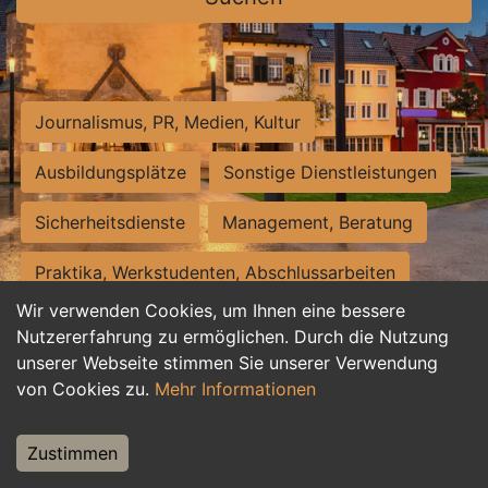
Journalismus, PR, Medien, Kultur
Ausbildungsplätze
Sonstige Dienstleistungen
Sicherheitsdienste
Management, Beratung
Praktika, Werkstudenten, Abschlussarbeiten
Wir verwenden Cookies, um Ihnen eine bessere
Personalwesen
Assistenz, Sekretariat
Nutzererfahrung zu ermöglichen. Durch die Nutzung
unserer Webseite stimmen Sie unserer Verwendung
Hilfskräfte, Aushilfs- und Nebenjobs
von Cookies zu.
Mehr Informationen
Einkauf, Logistik, Materialwirtschaft
Zustimmen
Weiterbildung, Studium, duale Ausbildung