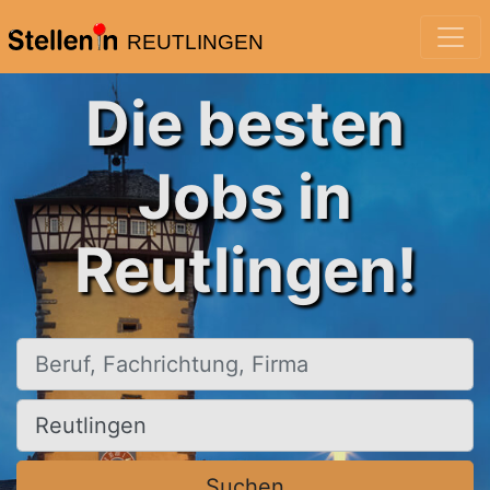
REUTLINGEN
Die besten
Jobs in
Reutlingen!
Beruf, Fachrichtung, Firma
Ort, Stadt
Suchen