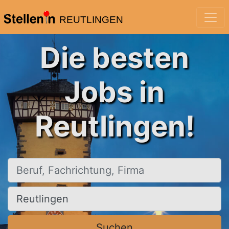
REUTLINGEN
Die besten
Jobs in
Reutlingen!
Beruf, Fachrichtung, Firma
Ort, Stadt
Suchen