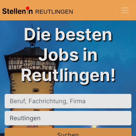
REUTLINGEN
Die besten
Jobs in
Reutlingen!
Beruf, Fachrichtung, Firma
Ort, Stadt
Suchen