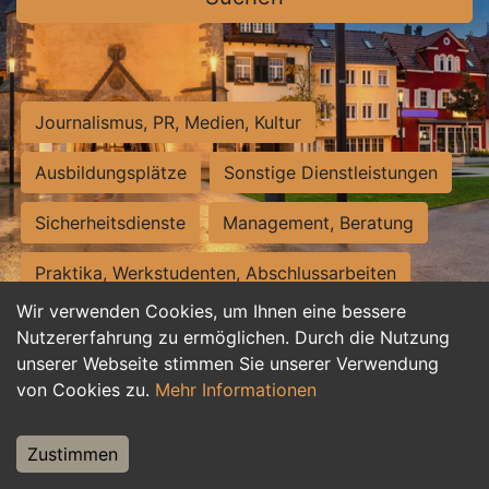
Journalismus, PR, Medien, Kultur
Ausbildungsplätze
Sonstige Dienstleistungen
Sicherheitsdienste
Management, Beratung
Praktika, Werkstudenten, Abschlussarbeiten
Wir verwenden Cookies, um Ihnen eine bessere
Personalwesen
Assistenz, Sekretariat
Nutzererfahrung zu ermöglichen. Durch die Nutzung
unserer Webseite stimmen Sie unserer Verwendung
Hilfskräfte, Aushilfs- und Nebenjobs
von Cookies zu.
Mehr Informationen
Einkauf, Logistik, Materialwirtschaft
Zustimmen
Weiterbildung, Studium, duale Ausbildung